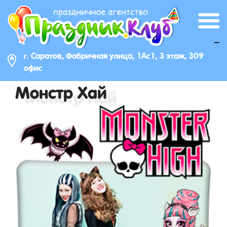
_
г. Саратов, Фабричная улица, 1Ас1, 3 этаж, 309
офис
Монстр Хай