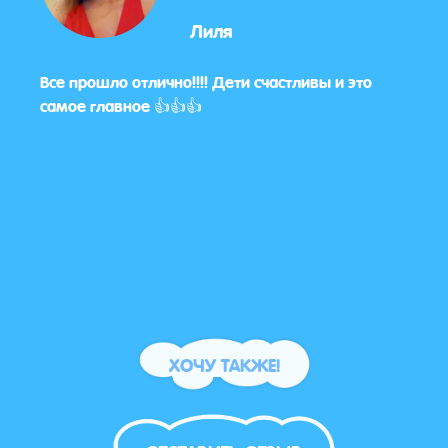
Лиля
Все прошло отлично!!!! Дети счастливы и это
Все 
самое главное 👍👍👍
тако
для д
ХОЧУ ТАКЖЕ!