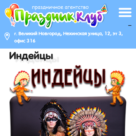
_
г. Великий Новгород, Нехинская улица, 12, эт 3,
офис 316
Индейцы