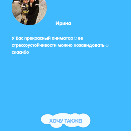
Ирина
а
У Вас прекрасный аниматор☺️ее
Нам 
ела
стрессоустойчивости можно позавидовать☺️
конк
арок.
спасибо
аним
празд
я
ился
ось
ХОЧУ ТАКЖЕ!