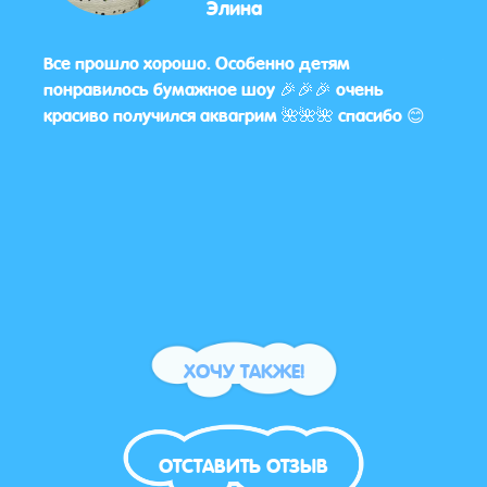
Элина
Все прошло хорошо. Особенно детям
У Ва
понравилось бумажное шоу 🎉🎉🎉 очень
стре
красиво получился аквагрим 🌺🌺🌺 спасибо 😊
спас
ХОЧУ ТАКЖЕ!
ОТСТАВИТЬ ОТЗЫВ