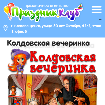
_
г. Благовещенск, улица 50 лет Октября, 42/2, этаж
1, офис 5
Колдовская вечеринка