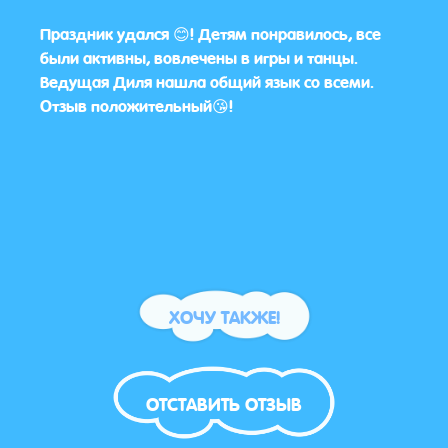
ций
Праздник удался 😊! Детям понравилось, все
Всё п
были активны, вовлечены в игры и танцы.
💯 %
Ведущая Диля нашла общий язык со всеми.
прогр
Отзыв положительный😘!
бума
ХОЧУ ТАКЖЕ!
ОТСТАВИТЬ ОТЗЫВ