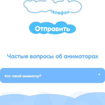
Отправить
Частые вопросы об аниматорах
▸
Кто такой аниматор?