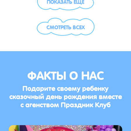
ПОКАЗАТЬ ЕЩЁ
СМОТРЕТЬ ВСЕХ
ФАКТЫ О НАС
Подарите своему ребенку
сказочный день рождения вместе
с агенством Праздник Клуб