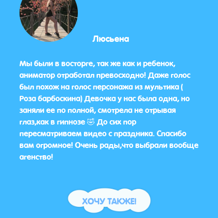
Люсьена
Мы были в восторге, так же как и ребенок,
Спас
аниматор отработал превосходно! Даже голос
подар
был похож на голос персонажа из мультика (
ваши
Роза барбоскина) Девочка у нас была одна, но
благ
заняли ее по полной, смотрела не отрывая
смех
глаз,как в гипнозе 🤣 До сих пор
пересматриваем видео с праздника. Спасибо
вам огромное! Очень рады,что выбрали вообще
агенство!
ХОЧУ ТАКЖЕ!