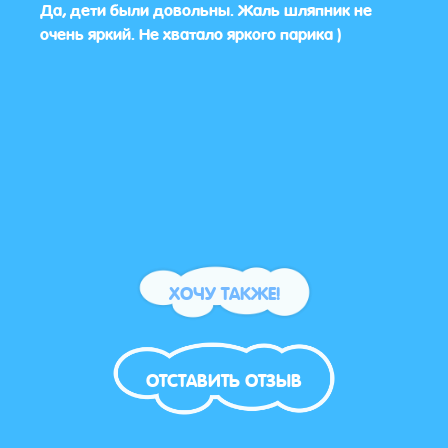
се
Да, дети были довольны. Жаль шляпник не
Нам 
очень яркий. Не хватало яркого парика )
справ
.
ХОЧУ ТАКЖЕ!
ОТСТАВИТЬ ОТЗЫВ