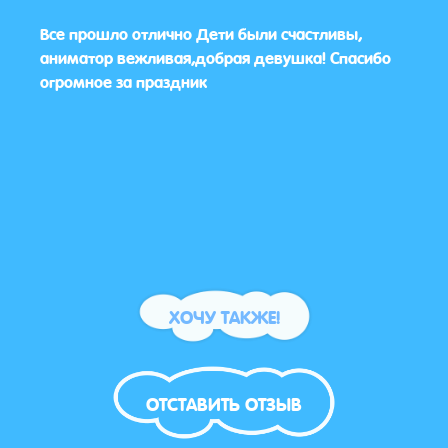
Все прошло отлично Дети были счастливы,
Кстат
аниматор вежливая,добрая девушка! Спасибо
найт
льны
огромное за праздник
понр
всег
ХОЧУ ТАКЖЕ!
ОТСТАВИТЬ ОТЗЫВ