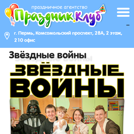
_
г. Пермь, Комсомольский проспект, 28А, 2 этаж,
210 офис
Звёздные войны