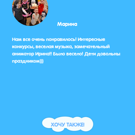
Марина
о
Нам все очень понравилось! Интересные
Дети
конкурсы, веселая музыка, замечательный
глав
аниматор Ирина!! Было весело! Дети довольны
праздником)))
ХОЧУ ТАКЖЕ!