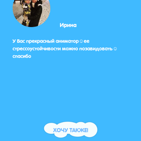
Ирина
У Вас прекрасный аниматор☺️ее
Деву
стрессоустойчивости можно позавидовать☺️
5+.Д
спасибо
ХОЧУ ТАКЖЕ!