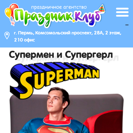
_
г. Пермь, Комсомольский проспект, 28А, 2 этаж,
210 офис
Супермен и Супергерл