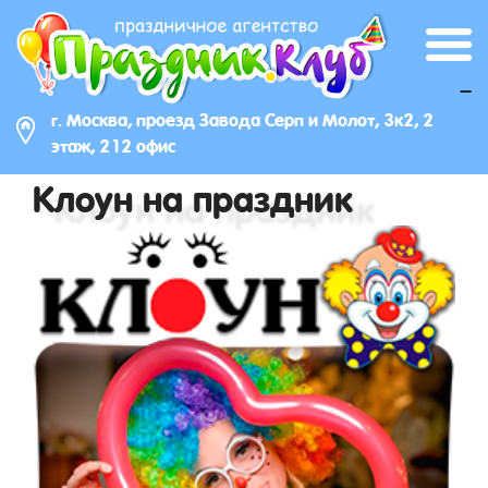
_
г. Москва, проезд Завода Серп и Молот, 3к2, 2
этаж, 212 офис
Клоун на праздник