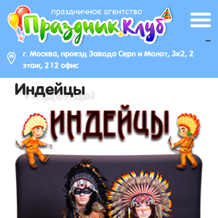
_
г. Москва, проезд Завода Серп и Молот, 3к2, 2
этаж, 212 офис
Индейцы