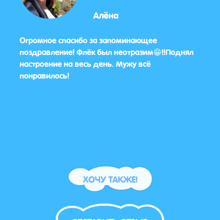
Алёна
ций
Огромное спасибо за запоминающее
☺️Уж
поздравление! Флёк был неотразим😁‼️Поднял
день
настроение на весь день. Мужу всё
уровн
понравилось!
само
☺️
ХОЧУ ТАКЖЕ!