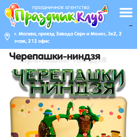
_
г. Москва, проезд Завода Серп и Молот, 3к2, 2
этаж, 212 офис
Черепашки-ниндзя