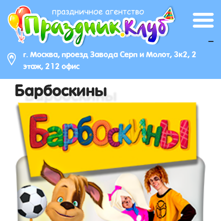
_
г. Москва, проезд Завода Серп и Молот, 3к2, 2
этаж, 212 офис
Барбоскины