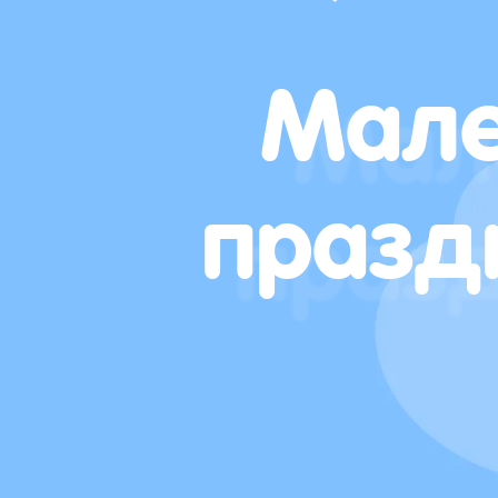
Мале
празд