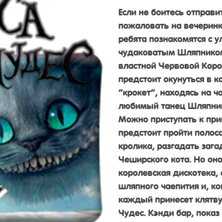
Если не боитесь отправ
пожаловать на вечеринку
ребята познакомятся с
чудаковатым Шляпником
властной Червовой Коро
предстоит окунуться в к
“крокет”, находясь на ч
любимый танец Шляпни
Можно приступать к при
предстоит пройти полоса
кролика, разгадать заг
Чеширского кота. Но оно
королевская дискотека, 
шляпного чаепития и, к
каждый принесет клятву
Чудес. Кэнди бар, пока