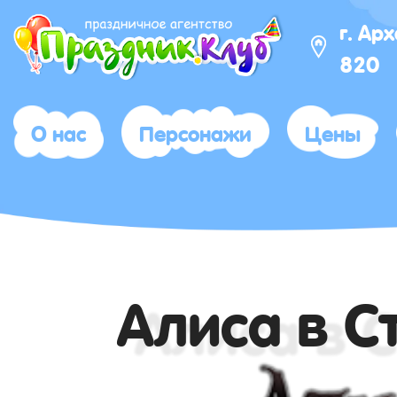
г. Ар
820
О нас
Персонажи
Цены
Алиса в С