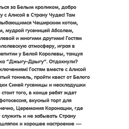
иться за Белым кроликом, добро
 с Алисой в Страну Чудес! Там
 улыбающимся Чеширским котом,
, мудрой гусеницей Абсолем,
левой и многими другими! Гостям
ололевскую атмосферу, играя в
аепитии у Белой Королевы, танцуя
ка “Джыгу-Дрыгу”. Отдохнули?
ключениям! Гостям вместе с Алисой
тый тоннель, пройти квест от Белого
адки Синей гусеницы и нескладушки
 стоит того, в конце ребят ждет
фотосессия, вкусный торт для
онечно, Церемония Коронации, где
 служить и не забывать Страну
з шляпок и хорошее настроение —