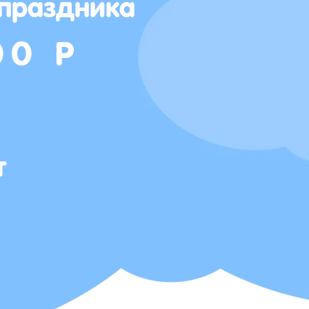
 праздника
00 Р
т
Т