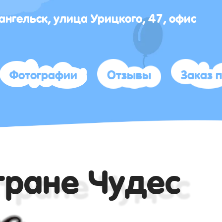
хангельск, улица Урицкого, 47, офис
Фотографии
Отзывы
Заказ 
тране Чудес