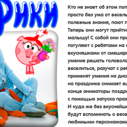
Кто не знает об этом п
просто без ума от весел
полезные знания, поют 
Теперь они могут прийт
малышу! С собой они пр
погуляют с ребятами на 
вкусняшками от смешари
умение решать головол
веселиться, разучат с 
применят умения на ди
на празднике снимает е
конце аниматоры поздрав
с помощью запуска праз
И куда же без вкуснейш
будут вспоминать о вес
любимыми персонажами.