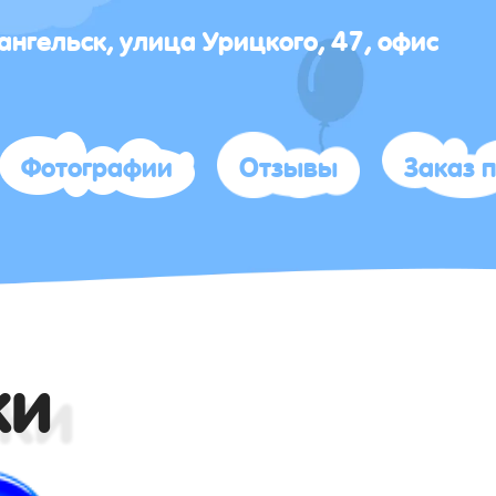
хангельск, улица Урицкого, 47, офис
Фотографии
Отзывы
Заказ 
ки