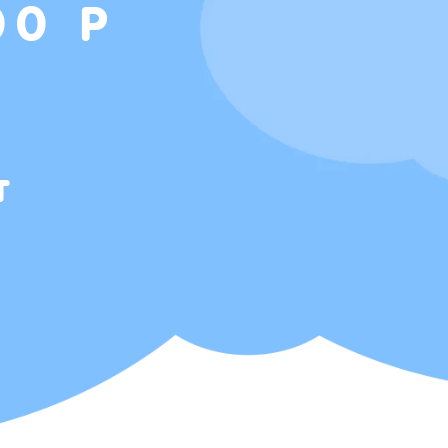
00 Р
т
Т