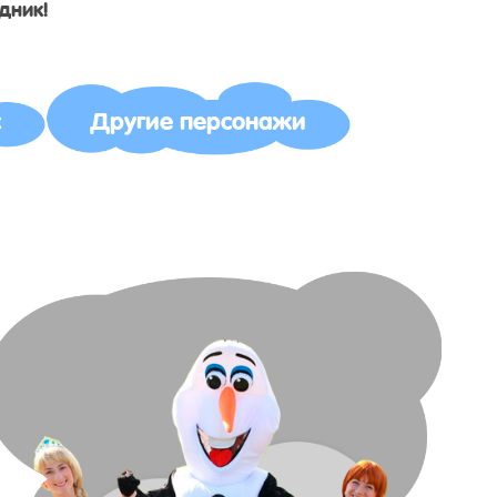
дник!
с
Другие персонажи