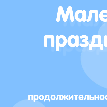
Мале
празд
продолжительно