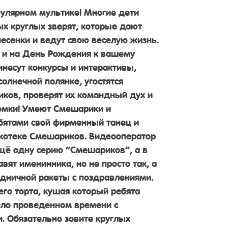
опулярном мультике! Многие дети
ых круглых зверят, которые дают
песенки и ведут свою веселую жизнь.
и и на День Рождения к вашему
инесут конкурсы и интерактивы,
солнечной полянке, угостятся
ков, проверят их командный дух и
омки! Умеют Смешарики и
ребятами свой фирменный танец и
скотеке Смешариков. Видеооператор
щё одну серию “Смешариков”, а в
ят именинника, но не просто так, а
дничной ракеты с поздравлениями.
его торта, кушая который ребята
ело проведенном времени с
 Обязательно зовите круглых