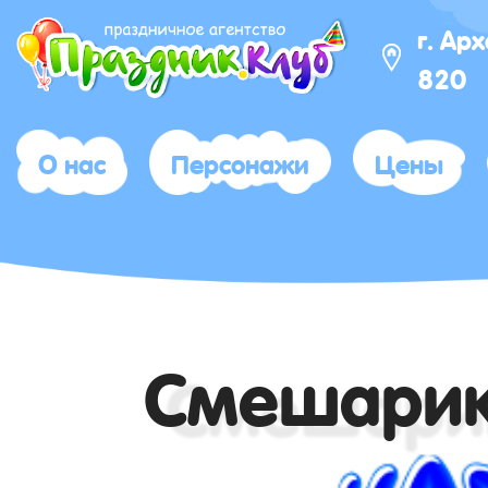
г. Ар
820
О нас
Персонажи
Цены
Смешари