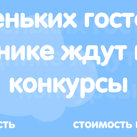
ньких гост
нике ждут 
конкурсы
сть
стоимость