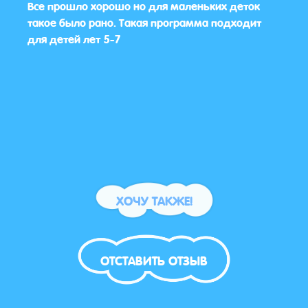
Все прошло хорошо но для маленьких деток
Меня
такое было рано. Такая программа подходит
дово
для детей лет 5-7
пока
прогр
им б
ХОЧУ ТАКЖЕ!
ОТСТАВИТЬ ОТЗЫВ