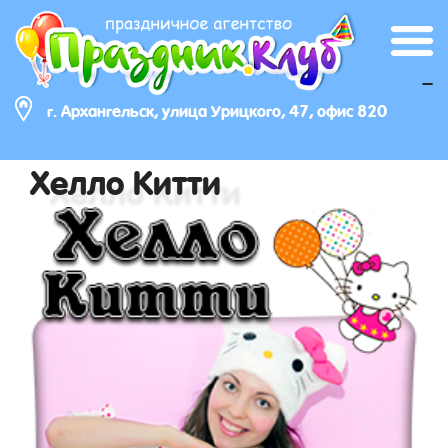
_
г. Архангельск, улица Урицкого, 47, офис 820
Хелло Китти