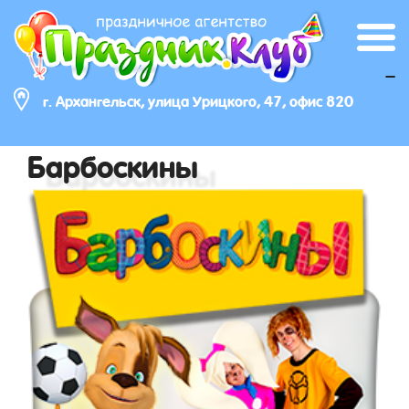
_
г. Архангельск, улица Урицкого, 47, офис 820
Барбоскины