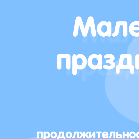
Мале
празд
продолжительно