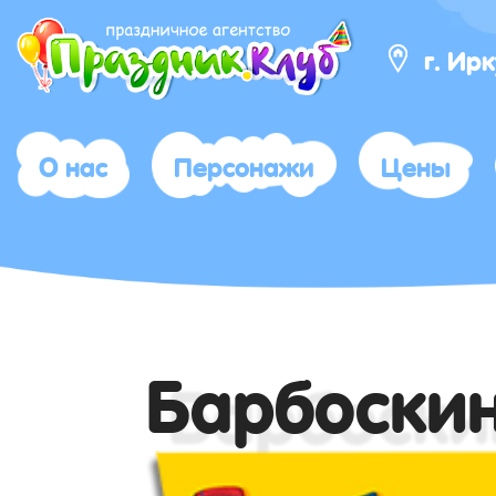
г. Ир
О нас
Персонажи
Цены
Барбоски