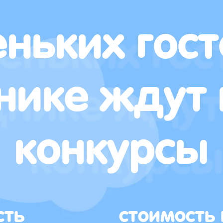
ньких гост
нике ждут 
конкурсы
сть
стоимость