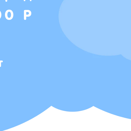
00 Р
т
Т