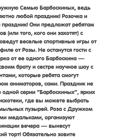
ружную Семью Барбоскиных, ведь
лютно любой праздник! Розочка и
 праздник! Они предложат ребятам
 (или того, кого они захотят) с
оведут веселые спортивные игры от
иле от Розы. Не останутся гости с
рка от ее одного Барбоскина —
воим брату и сестре научное шоу с
тами, которые ребята смогут
ром аниматоров, сами. Праздник не
е одной серии “Барбоскиных”, ярких
искотеки, где вы можете выбрать
мыльных пузырей. Роза с Дружком
ыми медальками, организуют
минации вечера — вынесут
ий торт! Обязательно зовите