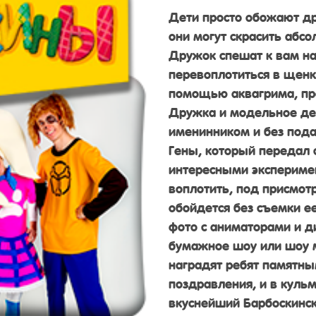
Дети просто обожают д
они могут скрасить абсо
Дружок спешат к вам на
перевоплотиться в щенков
помощью аквагрима, пр
Дружка и модельное деф
именинником и без пода
Гены, который передал с
интересными эксперимен
воплотить, под присмот
обойдется без съемки е
фото с аниматорами и д
бумажное шоу или шоу 
наградят ребят памятн
поздравления, и в куль
вкуснейший Барбоскинск