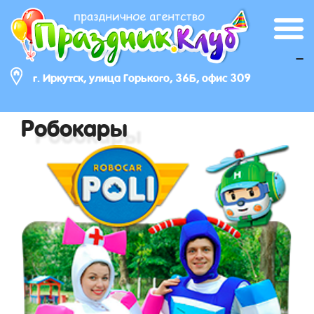
_
г. Иркутск, улица Горького, 36Б, офис 309
Робокары