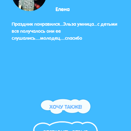
Елена
Праздник понравился...Эльза умница...с детьми
Все 
все получалось они ее
понр
слушались....молодец....спасибо
краси
ХОЧУ ТАКЖЕ!