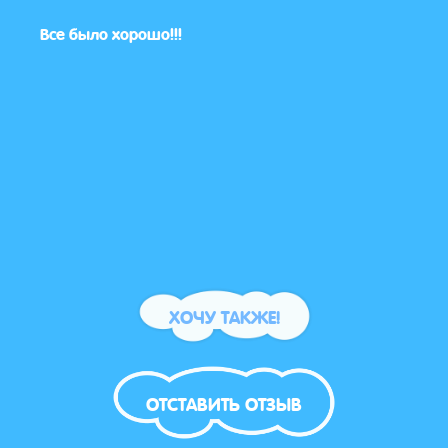
ций
Все было хорошо!!!
Кстат
найт
понр
всег
ХОЧУ ТАКЖЕ!
ОТСТАВИТЬ ОТЗЫВ