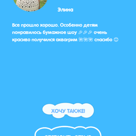
Элина
Все прошло хорошо. Особенно детям
Спаси
ибо
понравилось бумажное шоу 🎉🎉🎉 очень
красиво получился аквагрим 🌺🌺🌺 спасибо 😊
ХОЧУ ТАКЖЕ!