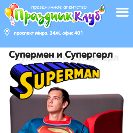
_
проспект Мира, 24Ж, офис 401
Супермен и Супергерл