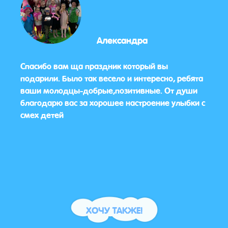
Александра
Спасибо вам ща праздник который вы
Нам 
подарили. Было так весело и интересно, ребята
заме
ваши молодцы-добрые,позитивные. От души
благодарю вас за хорошее настроение улыбки с
смех детей
ХОЧУ ТАКЖЕ!