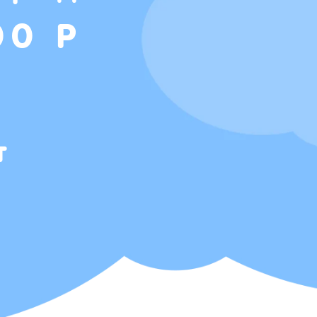
00 Р
т
Т