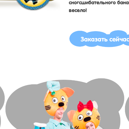
сногсшибательного бана
весело!
Заказать сейча