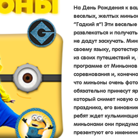
На День Рождения к ваш
веселых, желтых миньо
“Гадкий я”! Эти веселые
развлекаться и получать
не дадут заскучать. Ми
своему языку, протести
из своих путешествий и, 
программе от Миньонов 
соревнования и, конечно
что миньоны очень фото
обязательно принесут яр
который снимет новую с
праздника, его виновни
ребят ждет кульминация
миньонами они придума
презентуют его именин