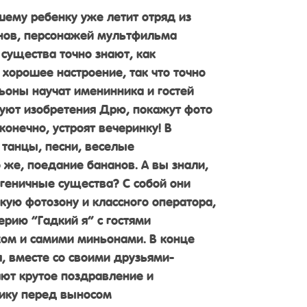
ему ребенку уже летит отряд из
нов, персонажей мультфильма
 существа точно знают, как
 хорошее настроение, так что точно
ньоны научат именинника и гостей
руют изобретения Дрю, покажут фото
конечно, устроят вечеринку! В
танцы, песни, веселые
 же, поедание бананов. А вы знали,
геничные существа? С собой они
кую фотозону и классного оператора,
ерию “Гадкий я” с гостями
ком и самими миньонами. В конце
, вместе со своими друзьями-
ют крутое поздравление и
нику перед выносом