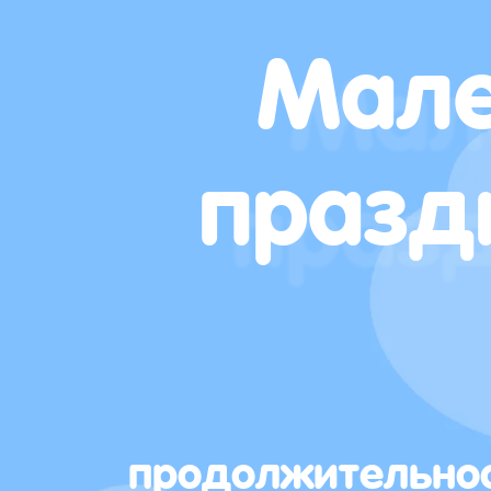
Мале
празд
продолжительно