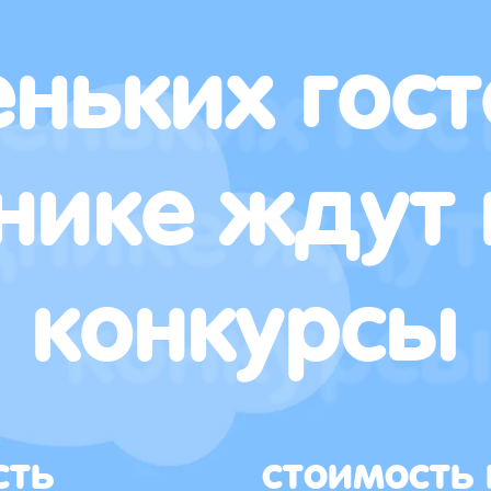
ньких гост
нике ждут 
конкурсы
сть
стоимость