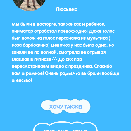
Люсьена
здник
Мы были в восторге, так же как и ребенок,
Нам 
. С
аниматор отработал превосходно! Даже голос
оста
был похож на голос персонажа из мультика (
пожа
ами,
Роза барбоскина) Девочка у нас была одна, но
боль
ании.
заняли ее по полной, смотрела не отрывая
ы в
глаз,как в гипнозе 🤣 До сих пор
пересматриваем видео с праздника. Спасибо
вам огромное! Очень рады,что выбрали вообще
агенство!
ХОЧУ ТАКЖЕ!