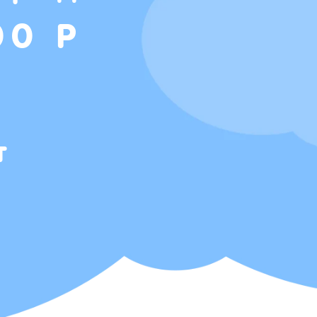
00 Р
т
Т