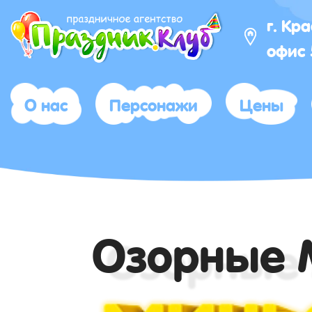
г. Кр
офис 
О нас
Персонажи
Цены
Озорные 