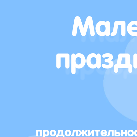
Мале
празд
продолжительно