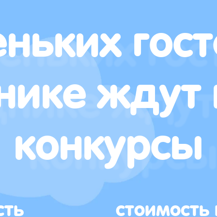
ньких гост
нике ждут 
конкурсы
сть
стоимость