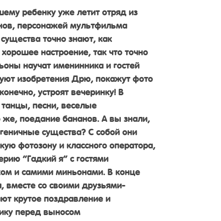
ему ребенку уже летит отряд из
нов, персонажей мультфильма
 существа точно знают, как
 хорошее настроение, так что точно
ньоны научат именинника и гостей
руют изобретения Дрю, покажут фото
конечно, устроят вечеринку! В
танцы, песни, веселые
 же, поедание бананов. А вы знали,
геничные существа? С собой они
кую фотозону и классного оператора,
ерию “Гадкий я” с гостями
ком и самими миньонами. В конце
, вместе со своими друзьями-
ют крутое поздравление и
нику перед выносом