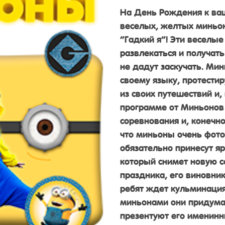
На День Рождения к ваш
веселых, желтых миньо
“Гадкий я”! Эти веселые
развлекаться и получать
не дадут заскучать. Ми
своему языку, протести
из своих путешествий и, 
программе от Миньонов 
соревнования и, конечно
что миньоны очень фото
обязательно принесут яр
который снимет новую с
праздника, его виновни
ребят ждет кульминация
миньонами они придума
презентуют его именин