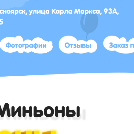
асноярск, улица Карла Маркса, 93А,
5
Фотографии
Отзывы
Заказ 
Миньоны