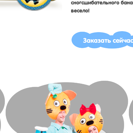
сногсшибательного бана
весело!
Заказать сейча