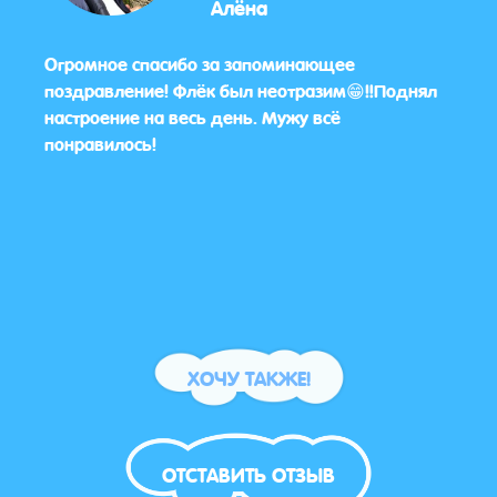
Алёна
Огромное спасибо за запоминающее
Да, 
поздравление! Флёк был неотразим😁‼️Поднял
дово
настроение на весь день. Мужу всё
орга
понравилось!
ХОЧУ ТАКЖЕ!
ОТСТАВИТЬ ОТЗЫВ