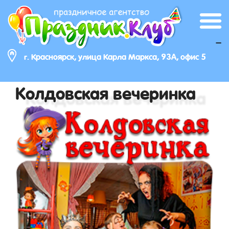
_
г. Красноярск, улица Карла Маркса, 93А, офис 5
Колдовская вечеринка