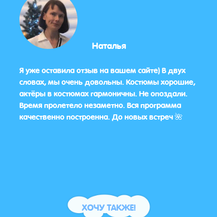
Наталья
ся
Я уже оставила отзыв на вашем сайте) В двух
Спас
словах, мы очень довольны. Костюмы хорошие,
подар
актёры в костюмах гармоничны. Не опоздали.
ваши
ачит,
Время пролетело незаметно. Вся программа
благ
качественно построенна. До новых встреч 🌺
смех
ХОЧУ ТАКЖЕ!