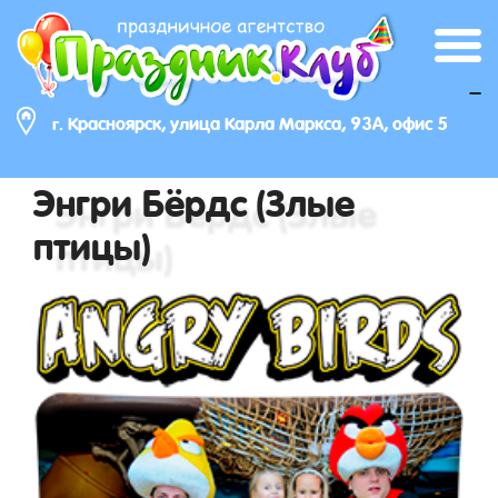
_
г. Красноярск, улица Карла Маркса, 93А, офис 5
Энгри Бёрдс (Злые
птицы)