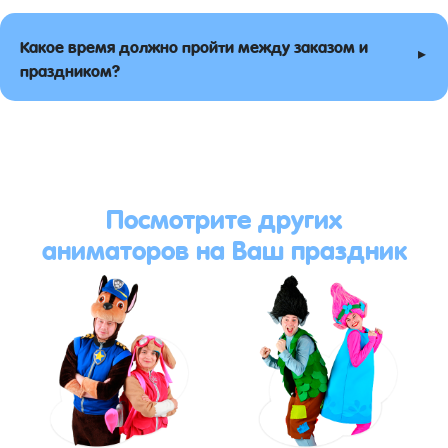
Какое время должно пройти между заказом и
▸
праздником?
Посмотрите других
аниматоров на Ваш праздник