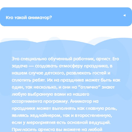
▸
Кто такой аниматор?
Это специально обученный работник, артист. Его
задача — создавать атмосферу праздника, в
нашем случае детского, развлекать гостей и
сплотить ребят. Их на празднике может быть как
один, так несколько, и они на “отлично” знают
любую выбранную вами из нашего
ассортимента программу. Аниматор на
празднике может выполнять как главную роль,
являясь хедлайнером, так и второстепенную,
если у мероприятия есть основной ведущий.
Пригласить артиста вы можете на любой