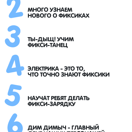
2
3
МНОГО УЗНАЕМ
НОВОГО О ФИКСИКАХ
4
ТЫ-ДЫЩ! УЧИМ
ФИКСИ-ТАНЕЦ
5
ЭЛЕКТРИКА - ЭТО ТО,
ЧТО ТОЧНО ЗНАЮТ ФИКСИКИ
6
НАУЧАТ РЕБЯТ ДЕЛАТЬ
ФИКСИ-ЗАРЯДКУ
ДИМ ДИМЫЧ - ГЛАВНЫЙ