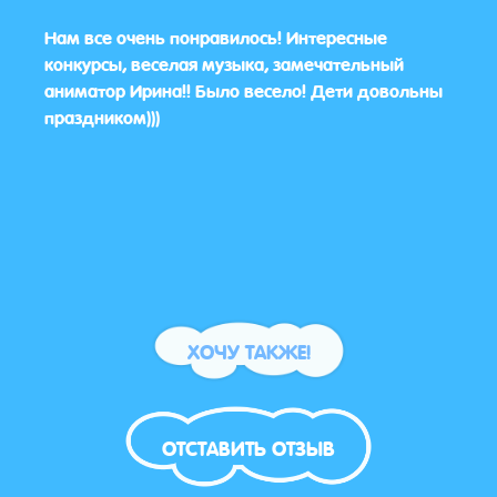
йти
Нам все очень понравилось! Интересные
Все 
конкурсы, веселая музыка, замечательный
знаю
ась
аниматор Ирина!! Было весело! Дети довольны
Боль
праздником)))
ХОЧУ ТАКЖЕ!
ОТСТАВИТЬ ОТЗЫВ