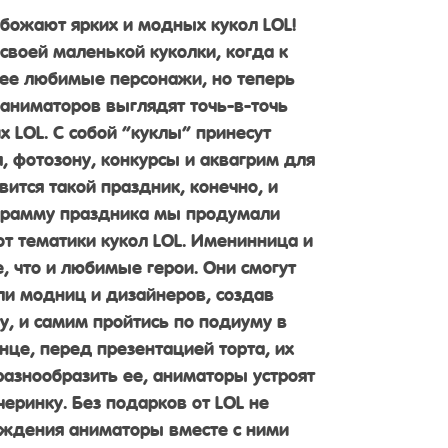
обожают ярких и модных кукол LOL!
своей маленькой куколки, когда к
 ее любимые персонажи, но теперь
аниматоров выглядят точь-в-точь
их LOL. С собой “куклы” принесут
, фотозону, конкурсы и аквагрим для
вится такой праздник, конечно, и
ограмму праздника мы продумали
 от тематики кукол LOL. Именинница и
е, что и любимые герои. Они смогут
оли модниц и дизайнеров, создав
у, и самим пройтись по подиуму в
нце, перед презентацией торта, их
разнообразить ее, аниматоры устроят
еринку. Без подарков от LOL не
рождения аниматоры вместе с ними