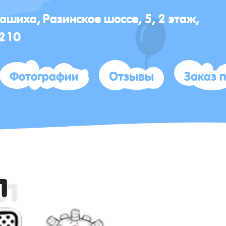
лашиха, Разинское шоссе, 5, 2 этаж,
 210
Фотографии
Отзывы
Заказ 
л