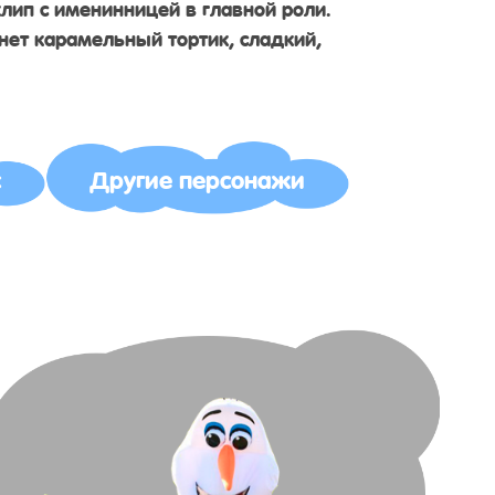
ип с именинницей в главной роли.
ет карамельный тортик, сладкий,
с
Другие персонажи