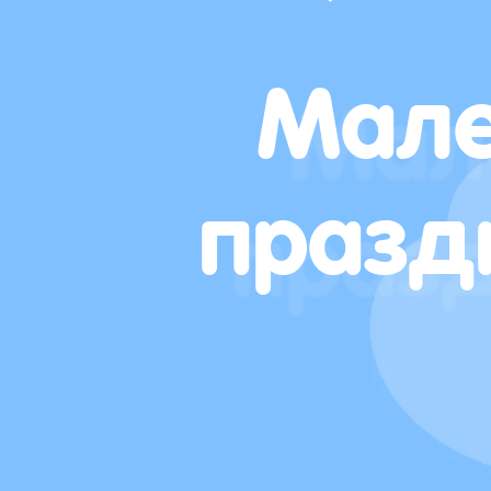
Мале
празд