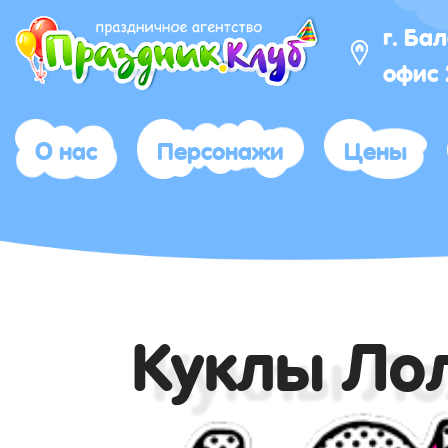
г. Ба
офис
О нас
Персонажи
Цены
Куклы Ло