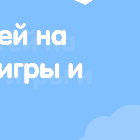
ей на
игры и