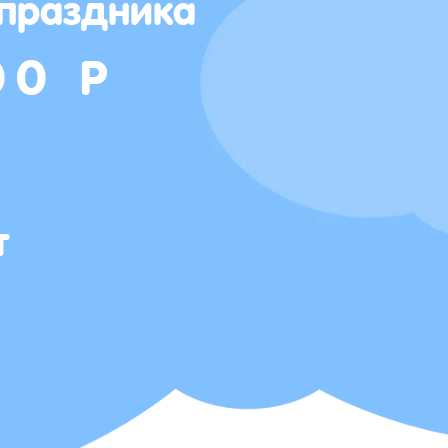
 праздника
00 Р
т
Т