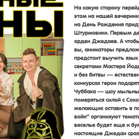
На какую сторону перей
этом на нашей вечеринк
на День Рождения прид
Штурмовики. Первым дел
орден Джедаев. А чтобы
вы, аниматоры предложа
предстоит выучить язык
секретами Мастера Йоды
и без битвы — естествен
конкурсах герои подар
Чуббака — шоу мыльных
померяться силой с Соко
желающих оставить в па
войн” организуют темат
веселье будет еще и бу
настоящие Джедаи сразя