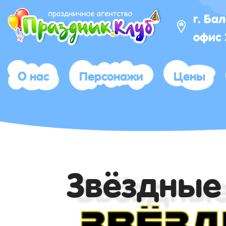
г. Ба
офис
О нас
Персонажи
Цены
Звёздные