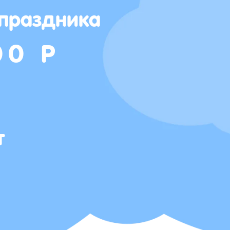
 праздника
00 Р
т
Т