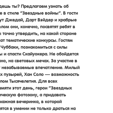
дешь ты? Предлагаем узнать об
е в стиле “Звездные войны”. В гости
ут Джедай, Дарт Вэйдер и храбрые
ом они, конечно, посвятят ребят в
 точно утвердить, на какой стороне
т тематические конкурсы. Гостям
 Чуббаки, познакомиться с силы
 и спасти Скайуокера. Не обойдется
но, на световых мечах. За участие в
ят незабываемые впечатление. Милый
 пузырей, Хан Соло — возможность
лом Тысячелетия. Для всех
мяти этот день, герои “Звездных
ическую фотозону, а придавать
мажная вечеринка, в которой
тся в умении не только драться на