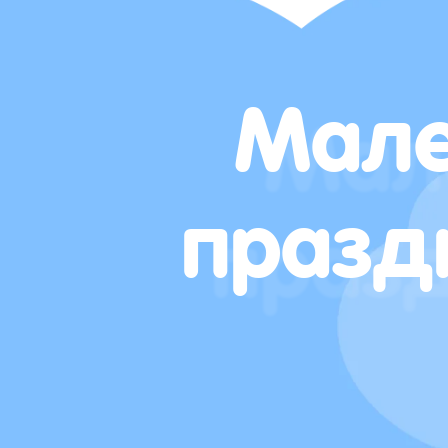
Мале
празд