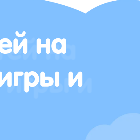
ей на
игры и