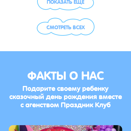
ПОКАЗАТЬ ЕЩЁ
СМОТРЕТЬ ВСЕХ
ФАКТЫ О НАС
Подарите своему ребенку
сказочный день рождения вместе
с агенством Праздник Клуб