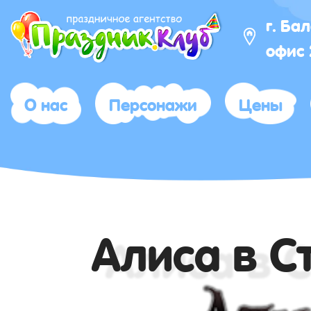
г. Ба
офис
О нас
Персонажи
Цены
Алиса в С