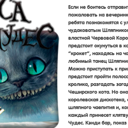
Если не боитесь отправ
пожаловать на вечеринку
ребята познакомятся с
чудаковатым Шляпником
властной Червовой Коро
предстоит окунуться в к
“крокет”, находясь на ч
любимый танец Шляпни
Можно приступать к при
предстоит пройти полоса
кролика, разгадать заг
Чеширского кота. Но оно
королевская дискотека, 
шляпного чаепития и, к
каждый принесет клятву
Чудес. Кэнди бар, пока