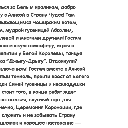
иться за Белым кроликом, добро
 с Алисой в Страну Чудес! Там
 улыбающимся Чеширским котом,
, мудрой гусеницей Абсолем,
левой и многими другими! Гостям
ололевскую атмосферу, играя в
аепитии у Белой Королевы, танцуя
ка “Джыгу-Дрыгу”. Отдохнули?
ключениям! Гостям вместе с Алисой
тый тоннель, пройти квест от Белого
адки Синей гусеницы и нескладушки
 стоит того, в конце ребят ждет
фотосессия, вкусный торт для
онечно, Церемония Коронации, где
 служить и не забывать Страну
з шляпок и хорошее настроение —