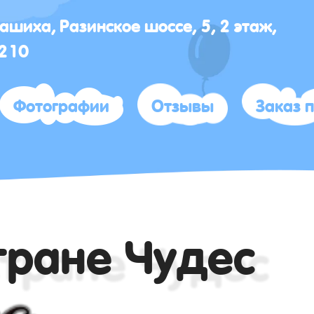
лашиха, Разинское шоссе, 5, 2 этаж,
 210
Фотографии
Отзывы
Заказ 
тране Чудес