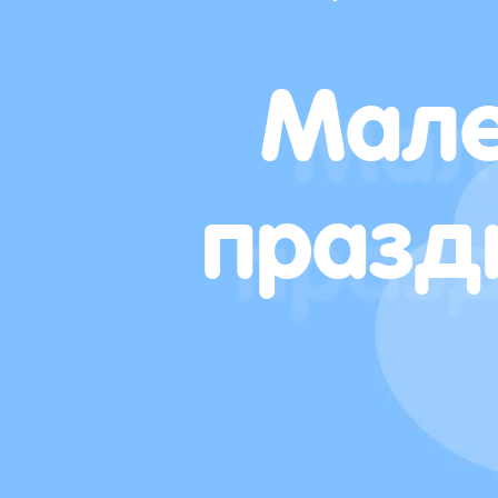
Мале
празд