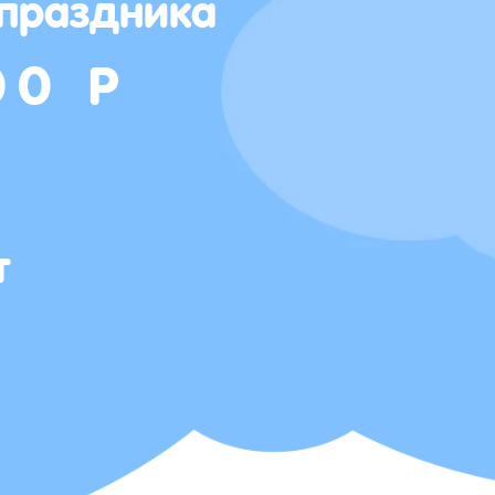
 праздника
00 Р
т
Т