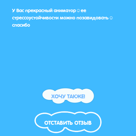
У Вас прекрасный аниматор☺️ее
Спас
бята
стрессоустойчивости можно позавидовать☺️
понра
уши
спасибо
бки с
ХОЧУ ТАКЖЕ!
ОТСТАВИТЬ ОТЗЫВ