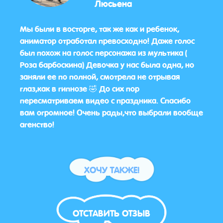
Люсьена
 была
Мы были в восторге, так же как и ребенок,
Хочу
ел
аниматор отработал превосходно! Даже голос
и хо
расте
был похож на голос персонажа из мультика (
перв
.
Роза барбоскина) Девочка у нас была одна, но
конк
мное
заняли ее по полной, смотрела не отрывая
прол
глаз,как в гипнозе 🤣 До сих пор
Очен
пересматриваем видео с праздника. Спасибо
виде 
вам огромное! Очень рады,что выбрали вообще
Спас
агенство!
ХОЧУ ТАКЖЕ!
ОТСТАВИТЬ ОТЗЫВ