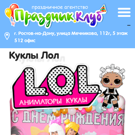
_
г. Ростов-на-Дону, улица Мечникова, 112г, 5 этаж
512 офис
Куклы Лол