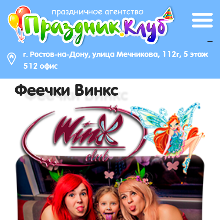
_
г. Ростов-на-Дону, улица Мечникова, 112г, 5 этаж
512 офис
Феечки Винкс