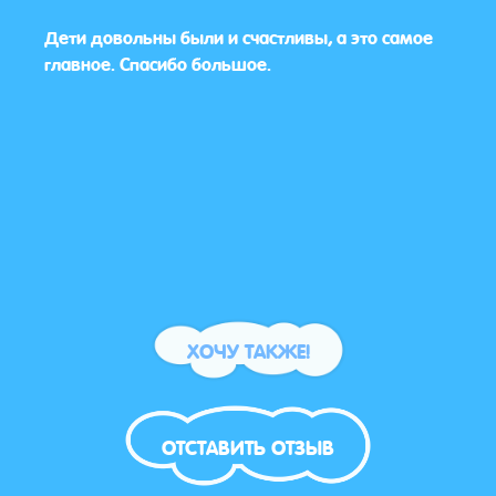
Дети довольны были и счастливы, а это самое
Я уже
главное. Спасибо большое.
слов
актё
Врем
каче
ХОЧУ ТАКЖЕ!
ОТСТАВИТЬ ОТЗЫВ