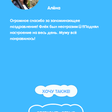
Алёна
Огромное спасибо за запоминающее
Все б
поздравление! Флёк был неотразим😁‼️Поднял
настроение на весь день. Мужу всё
понравилось!
ХОЧУ ТАКЖЕ!