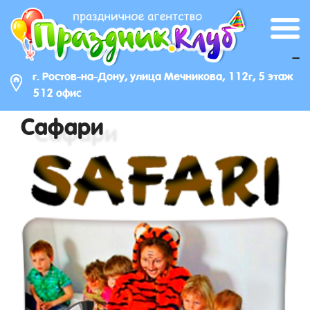
_
г. Ростов-на-Дону, улица Мечникова, 112г, 5 этаж
512 офис
Сафари