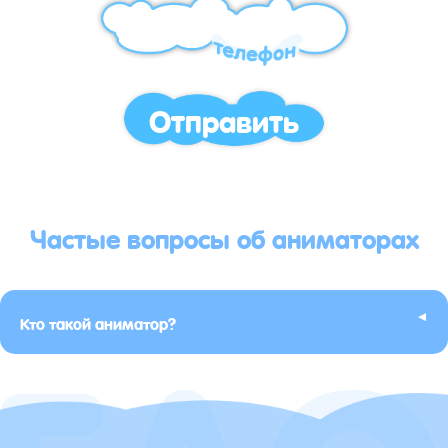
Отправить
Частые вопросы об аниматорах
▸
Кто такой аниматор?