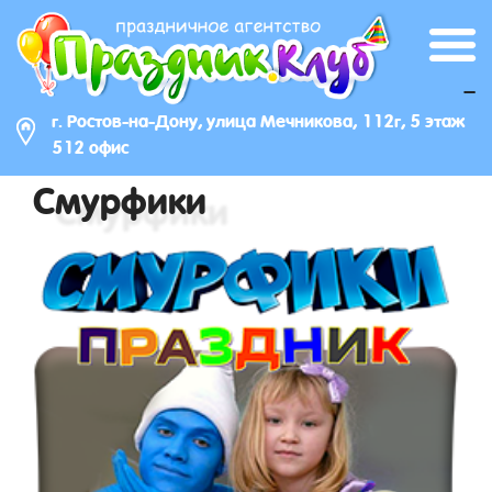
_
г. Ростов-на-Дону, улица Мечникова, 112г, 5 этаж
512 офис
Смурфики