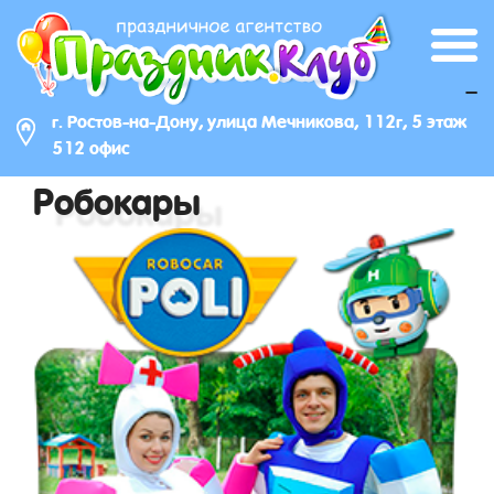
_
г. Ростов-на-Дону, улица Мечникова, 112г, 5 этаж
512 офис
Робокары