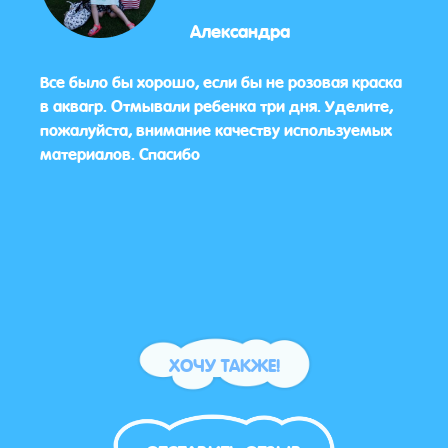
Александра
и
Все было бы хорошо, если бы не розовая краска
Мы бы
в аквагр. Отмывали ребенка три дня. Уделите,
аним
 я
пожалуйста, внимание качеству используемых
был п
епная
материалов. Спасибо
Роза 
заня
а
глаз,
пере
вам 
агенс
ХОЧУ ТАКЖЕ!