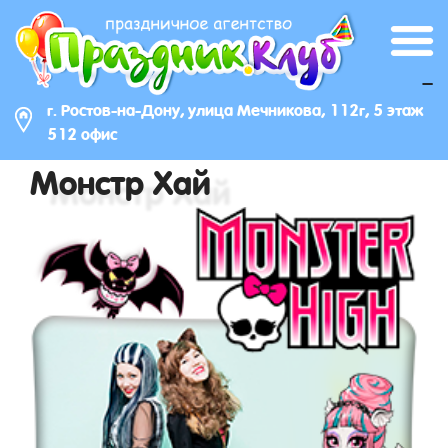
_
г. Ростов-на-Дону, улица Мечникова, 112г, 5 этаж
512 офис
Монстр Хай