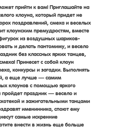
может прийти к вам! Приглашайте на
елого клоуна, который придет не
ворох поздравлений, смеха и веселых
чит клоунским премудростям, вместе
 фигурок из воздушных шариков-
овать и делать пантомиму, и весело
аздник без классных ярких танцев,
меха! Принесет с собой клоун
еха, конкурсы и загадки. Выполнять
ой, а еще лучше — самим
лых клоунов с помощью яркого
и пройдет праздник — весело и
искотекой и зажигательными танцами
поздравят именинника, споют ему
несут самые искренние
хотите внести в жизнь еще больше