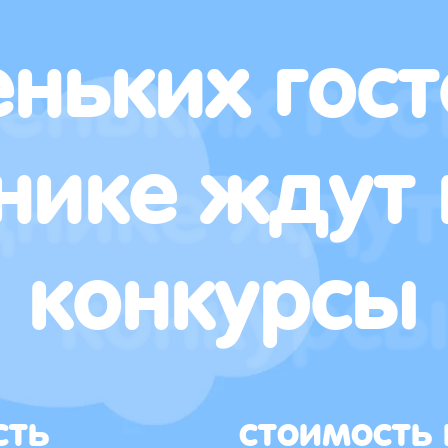
ньких гост
нике ждут 
конкурсы
сть
стоимость