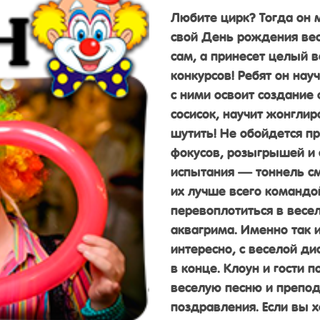
Любите цирк? Тогда он 
свой День рождения вес
сам, а принесет целый 
конкурсов! Ребят он нау
с ними освоит создание
сосисок, научит жонглир
шутить! Не обойдется пр
фокусов, розыгрышей и с
испытания — тоннель см
их лучше всего команд
перевоплотиться в весе
аквагрима. Именно так 
интересно, с веселой д
в конце. Клоун и гости 
веселую песню и препод
поздравления. Если вы 