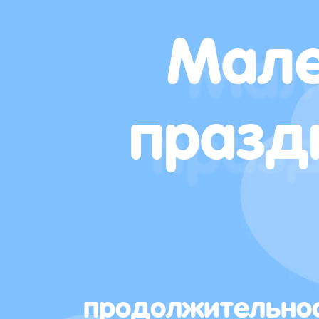
Мале
празд
продолжительно