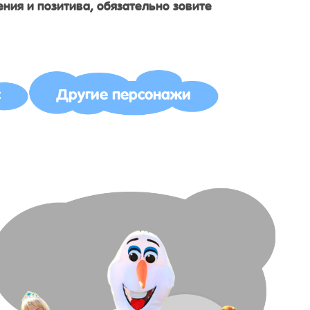
ния и позитива, обязательно зовите
с
Другие персонажи