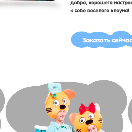
добра, хорошего настрое
к себе веселого клоуна!
Заказать сейча