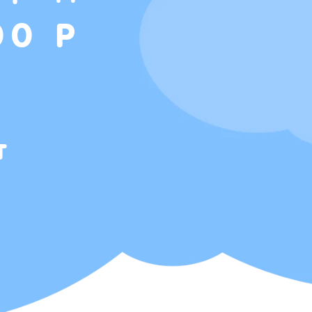
00 Р
т
Т