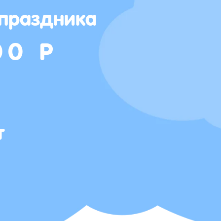
 праздника
00 Р
т
Т