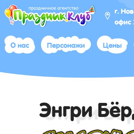
г. Но
офис
О нас
Персонажи
Цены
Энгри Бёр