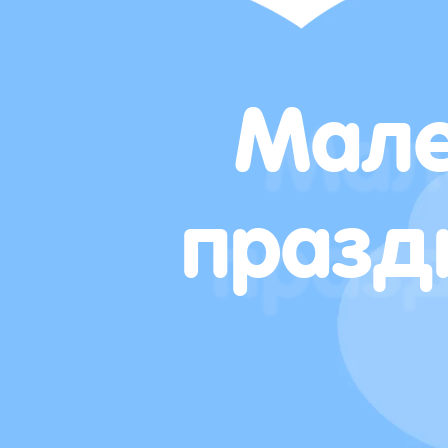
Мале
празд