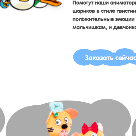
Помогут наши аниматоры
шариков в стиле твистин
положительные эмоции и
мальчишкам, и девчонк
Заказать сейча