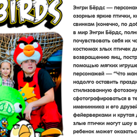
Энгри Бёрдс — персона
озорные яркие птички, 
свинкам (конечно, по д
в мир Энгри Бёрдс, пол
почувствовать себя их 
костюмах злых птичек д
возвращению яиц, постр
помощью мягких игруше
персонажей — “Что манит
надолго оставить празд
стилизованную фотозону
сфотографироваться в т
именинника и его друзе
фейерверками и крутая 
злые птички могут шоу
ребенок может оказатьс