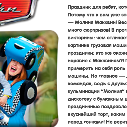
Праздник для ребят, кот
Потому что к вам уже с
— Молния Макквин! Вес
много сюрпризов! В пр
викторины: чем отличает
картинке грузовая маши
праздники: кто же окаж
наравне с Макквином?! 
примерить на себя роль
машины. Но главное — д
командах, ведь с друзь
кульминации “Молния” п
дискотеку с бумажным 
праздничные поздравлен
вкуснейший торт, каким
перед гонками! Не вери