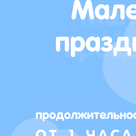
Мале
празд
продолжительно
ОТ 1 ЧАСА