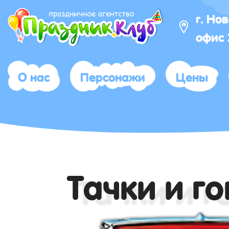
г. Но
офис
О нас
Персонажи
Цены
Тачки и г