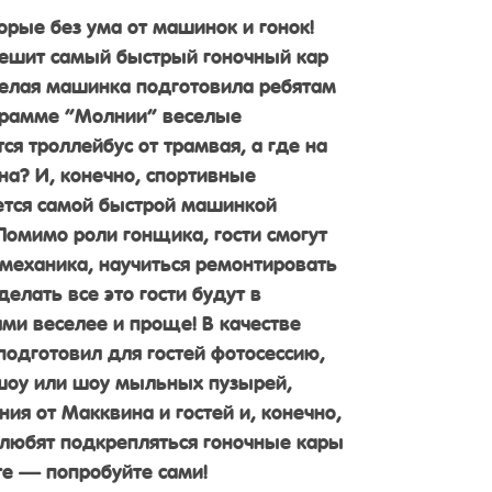
орые без ума от машинок и гонок!
пешит самый быстрый гоночный кар
елая машинка подготовила ребятам
ограмме “Молнии” веселые
ся троллейбус от трамвая, а где на
на? И, конечно, спортивные
ется самой быстрой машинкой
Помимо роли гонщика, гости смогут
 механика, научиться ремонтировать
елать все это гости будут в
ями веселее и проще! В качестве
одготовил для гостей фотосессию,
шоу или шоу мыльных пузырей,
ия от Макквина и гостей и, конечно,
 любят подкрепляться гоночные кары
те — попробуйте сами!