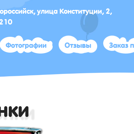
вороссийск, улица Конституции, 2,
 210
Фотографии
Отзывы
Заказ 
онки