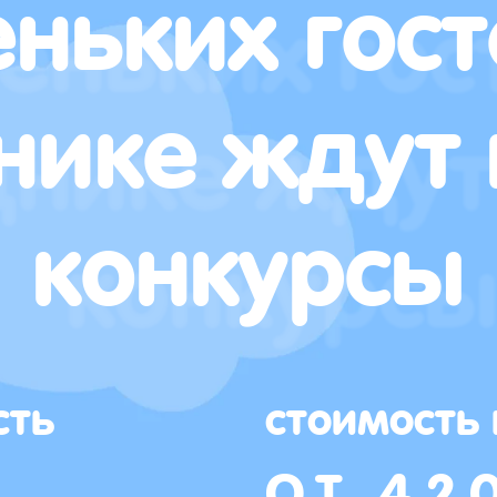
ньких гост
нике ждут 
конкурсы
сть
стоимость
ОТ 42