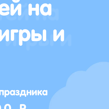
ей на
игры и
 праздника
00 Р