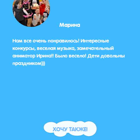
Марина
нь
Нам все очень понравилось! Интересные
Хочу
конкурсы, веселая музыка, замечательный
и хо
аниматор Ирина!! Было весело! Дети довольны
перв
праздником)))
конк
прол
Очен
виде 
Спас
ХОЧУ ТАКЖЕ!