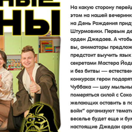
На какую сторону перей
этом на нашей вечеринк
на День Рождения прид
Штурмовики. Первым дел
орден Джедаев. А чтобы
вы, аниматоры предложа
предстоит выучить язык
секретами Мастера Йоды
и без битвы — естествен
конкурсах герои подар
Чуббака — шоу мыльных
померяться силой с Соко
желающих оставить в па
войн” организуют темат
веселье будет еще и бу
настоящие Джедаи сразя