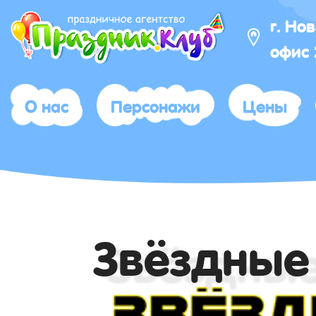
г. Но
офис
О нас
Персонажи
Цены
Звёздные