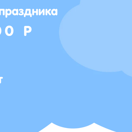
 праздника
00 Р
т
Т