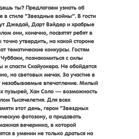
дешь ты? Предлагаем узнать об
е в стиле “Звездные войны”. В гости
ут Джедай, Дарт Вэйдер и храбрые
ом они, конечно, посвятят ребят в
 точно утвердить, на какой стороне
т тематические конкурсы. Гостям
 Чуббаки, познакомиться с силы
 и спасти Скайуокера. Не обойдется
но, на световых мечах. За участие в
ят незабываемые впечатление. Милый
 пузырей, Хан Соло — возможность
лом Тысячелетия. Для всех
мяти этот день, герои “Звездных
ическую фотозону, а придавать
мажная вечеринка, в которой
тся в умении не только драться на