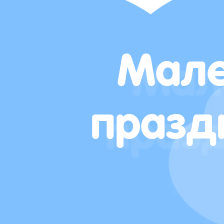
Мале
празд