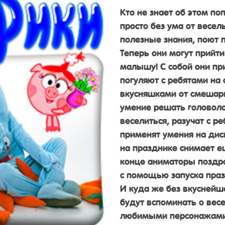
Кто не знает об этом п
просто без ума от весел
полезные знания, поют 
Теперь они могут прийт
малышу! С собой они пр
погуляют с ребятами на 
вкусняшками от смешари
умение решать головол
веселиться, разучат с 
применят умения на ди
на празднике снимает е
конце аниматоры поздрав
с помощью запуска праз
И куда же без вкуснейш
будут вспоминать о вес
любимыми персонажами.