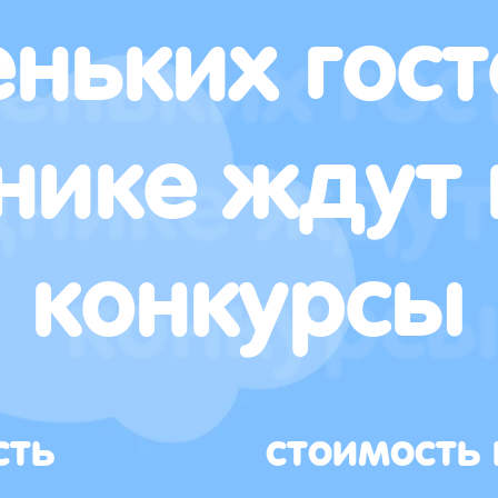
ньких гост
нике ждут 
конкурсы
сть
стоимость