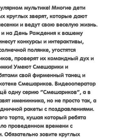
опулярном мультике! Многие дети
ых круглых зверят, которые дают
песенки и ведут свою веселую жизнь.
и и на День Рождения к вашему
инесут конкурсы и интерактивы,
солнечной полянке, угостятся
ков, проверят их командный дух и
омки! Умеют Смешарики и
ребятами свой фирменный танец и
скотеке Смешариков. Видеооператор
щё одну серию “Смешариков”, а в
ят именинника, но не просто так, а
дничной ракеты с поздравлениями.
его торта, кушая который ребята
ело проведенном времени с
 Обязательно зовите круглых