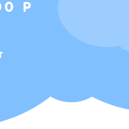
00 Р
т
Т