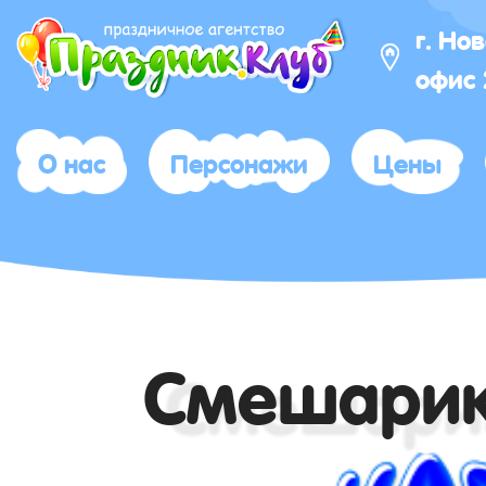
г. Но
офис
О нас
Персонажи
Цены
Смешари