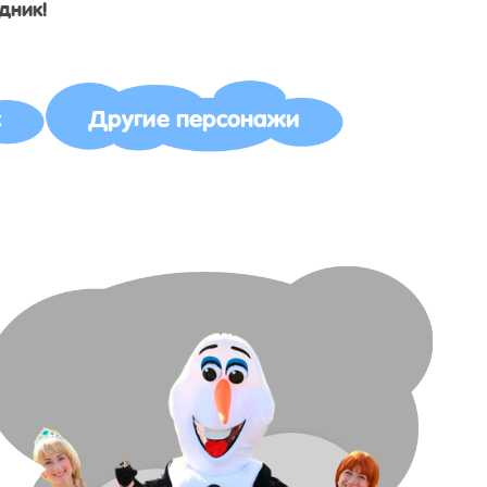
дник!
с
Другие персонажи