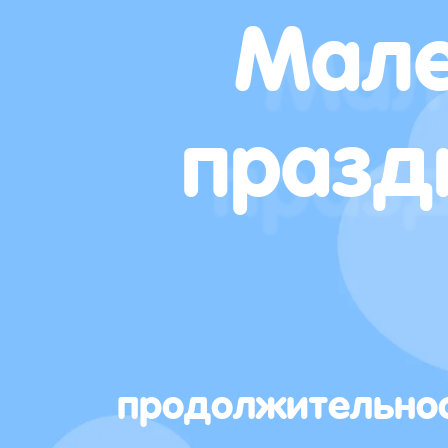
Мале
празд
продолжительно