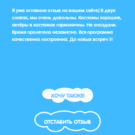
 была
Я уже оставила отзыв на вашем сайте) В двух
Праз
ел
словах, мы очень довольны. Костюмы хорошие,
на 5
расте
актёры в костюмах гармоничны. Не опоздали.
подо
.
Время пролетело незаметно. Вся программа
мное
качественно построенна. До новых встреч 🌺
ХОЧУ ТАКЖЕ!
ОТСТАВИТЬ ОТЗЫВ