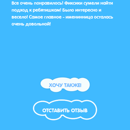
е
Все очень понравилось! Фиксики сумели найти
Праз
подход к ребятишкам! Было интересно и
на 5
весело! Самое главное - именинница осталась
подо
очень довольной!
ХОЧУ ТАКЖЕ!
ОТСТАВИТЬ ОТЗЫВ