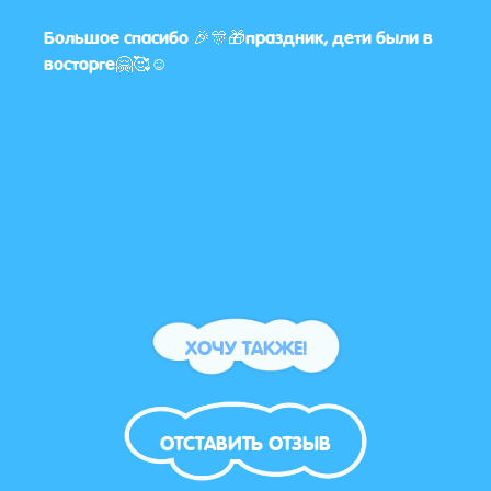
Большое спасибо 🎉🎊🎁праздник, дети были в
Я уже
восторге🤗🥰☺️
слов
актё
Врем
каче
ХОЧУ ТАКЖЕ!
ОТСТАВИТЬ ОТЗЫВ